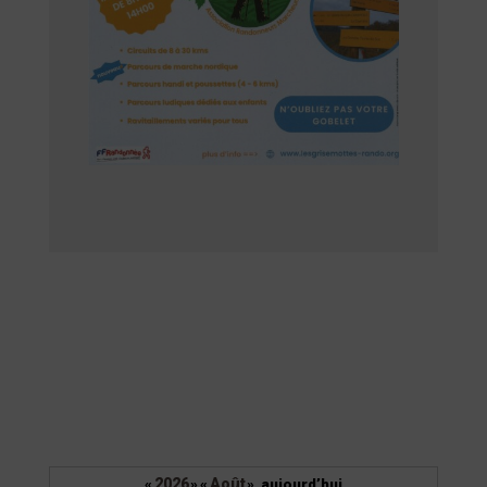
2026
Août
«
»
«
»
aujourd’hui