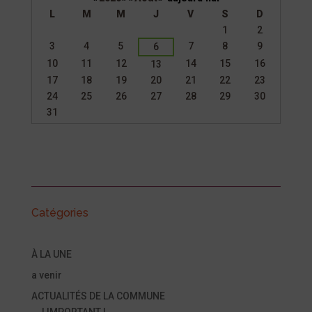
L
M
M
J
V
S
D
Un
1
2
calendrier
3
4
5
7
8
9
6
d’évènements
10
11
12
14
15
16
13
17
18
19
20
21
22
23
24
25
26
27
28
29
30
31
Catégories
À LA UNE
a venir
ACTUALITÉS DE LA COMMUNE