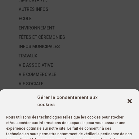
! IMPORTANT !
AUTRES INFOS
ÉCOLE
ENVIRONNEMENT
FÊTES ET CÉRÉMONIES
INFOS MUNICIPALES
TRAVAUX
VIE ASSOCIATIVE
VIE COMMERCIALE
VIE SOCIALE
ÉVÈNEMENTS SUR LA COMMUNE
Gérer le consentement aux
AUTRES ÉVÉNEMENTS
cookies
ÉVÉNEMENTS ASSOCIATIFS
Nous utilisons des technologies telles que les cookies pour stocker
ÉVÉNEMENTS MUNICIPAUX
et/ou accéder aux informations des appareils pour vous assurer une
MARCHÉS
expérience optimale sur notre site. Le fait de consentir à ces
technologies nous permettra notamment de vérifier la pertinence de nos
Non classé