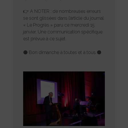
👉 A NOTER : de nombreuses erreurs
se sont glissées dans l’article du journal
« Le Progrès » paru ce mercredi 15
janvier. Une communication spécifique
est prévue à ce sujet.
🟠 Bon dimanche à toutes et à tous 🟠