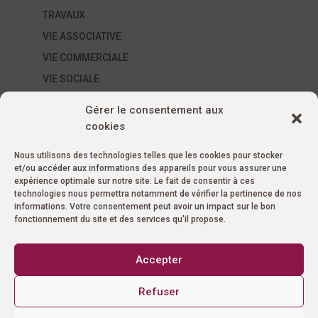
TRAVAUX
VIE ASSOCIATIVE
VIE COMMERCIALE
VIE SOCIALE
ÉVÈNEMENTS SUR LA COMMUNE
Gérer le consentement aux
AUTRES ÉVÉNEMENTS
cookies
ÉVÉNEMENTS ASSOCIATIFS
Nous utilisons des technologies telles que les cookies pour stocker
ÉVÉNEMENTS MUNICIPAUX
et/ou accéder aux informations des appareils pour vous assurer une
MARCHÉS
expérience optimale sur notre site. Le fait de consentir à ces
technologies nous permettra notamment de vérifier la pertinence de nos
Non classé
informations. Votre consentement peut avoir un impact sur le bon
fonctionnement du site et des services qu'il propose.
SAISON CULTURELLE
À VENIR
Accepter
ANIMATION
AUTRES
Refuser
CONCERT