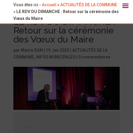
Vous êtes ici -
Accueil
»
ACTUALITÉS DE LA COMMUNE
»
LE RDV DU DIMANCHE : Retour sur la cérémonie des
Vœux du Maire
LE RDV DU DIMANCHE :
Retour sur la cérémonie
des Vœux du Maire
par
Mairie SGN
|
19 Jan 2025
|
ACTUALITÉS DE LA
COMMUNE
,
INFOS MUNICIPALES
|
0 commentaires