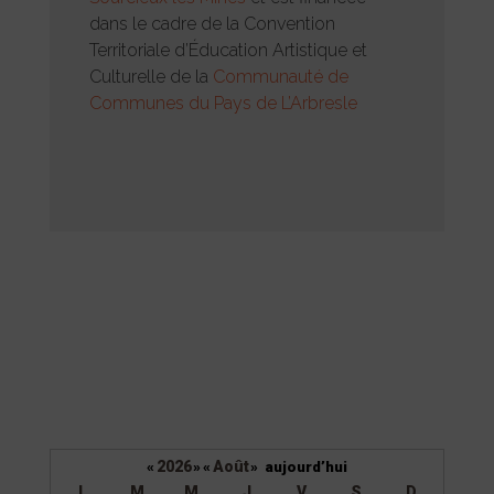
dans le cadre de la Convention
Territoriale d’Éducation Artistique et
Culturelle de la
Communauté de
Communes du Pays de L’Arbresle
2026
Août
«
»
«
»
aujourd’hui
L
M
M
J
V
S
D