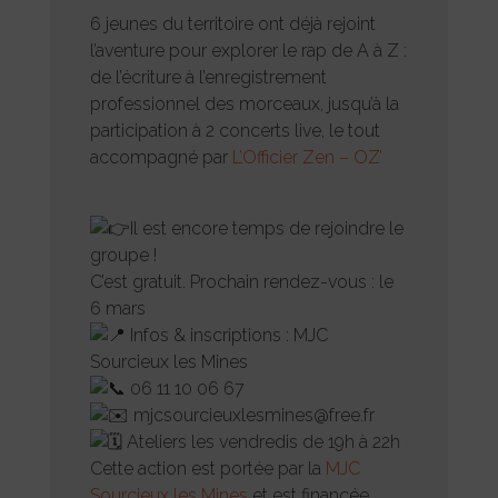
6 jeunes du territoire ont déjà rejoint
l’aventure pour explorer le rap de A à Z :
de l’écriture à l’enregistrement
professionnel des morceaux, jusqu’à la
participation à 2 concerts live, le tout
accompagné par
L’Officier Zen – OZ’
Il est encore temps de rejoindre le
groupe !
C’est gratuit. Prochain rendez-vous : le
6 mars
Infos & inscriptions : MJC
Sourcieux les Mines
06 11 10 06 67
mjcsourcieuxlesmines@free.fr
Ateliers les vendredis de 19h à 22h
Cette action est portée par la
MJC
Sourcieux les Mines
et est financée