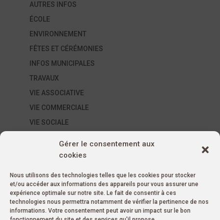
AUTRES INFOS
ÉCOLE
ENVIRONNEMENT
FÊTES ET CÉRÉMONIES
INFOS MUNICIPALES
TRAVAUX
VIE ASSOCIATIVE
VIE COMMERCIALE
VIE SOCIALE
ÉVÈNEMENTS SUR LA COMMUNE
Gérer le consentement aux
AUTRES ÉVÉNEMENTS
cookies
ÉVÉNEMENTS ASSOCIATIFS
Nous utilisons des technologies telles que les cookies pour stocker
ÉVÉNEMENTS MUNICIPAUX
et/ou accéder aux informations des appareils pour vous assurer une
MARCHÉS
expérience optimale sur notre site. Le fait de consentir à ces
technologies nous permettra notamment de vérifier la pertinence de nos
Non classé
informations. Votre consentement peut avoir un impact sur le bon
fonctionnement du site et des services qu'il propose.