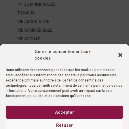
INFOS MUNICIPALES
TRAVAUX
VIE ASSOCIATIVE
VIE COMMERCIALE
VIE SOCIALE
ÉVÈNEMENTS SUR LA COMMUNE
Gérer le consentement aux
AUTRES ÉVÉNEMENTS
cookies
ÉVÉNEMENTS ASSOCIATIFS
Nous utilisons des technologies telles que les cookies pour stocker
ÉVÉNEMENTS MUNICIPAUX
et/ou accéder aux informations des appareils pour vous assurer une
MARCHÉS
expérience optimale sur notre site. Le fait de consentir à ces
technologies nous permettra notamment de vérifier la pertinence de nos
Non classé
informations. Votre consentement peut avoir un impact sur le bon
fonctionnement du site et des services qu'il propose.
SAISON CULTURELLE
À VENIR
Accepter
ANIMATION
AUTRES
Refuser