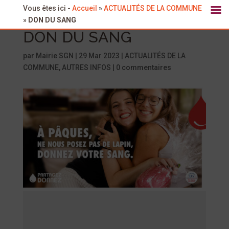
Vous êtes ici -
Accueil
»
ACTUALITÉS DE LA COMMUNE
»
DON DU SANG
DON DU SANG
par
Mairie SGN
|
29 Mar 2023
|
ACTUALITÉS DE LA
COMMUNE
,
AUTRES INFOS
|
0 commentaires