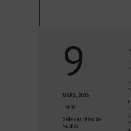
9

D
A
d
A
2
MARS, 2026
1
19h30
2
3
Salle des fêtes de
c
Nuelles
4