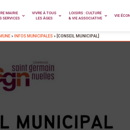
RE MAIRIE
VIVRE À TOUS
LOISIRS : CULTURE
VIE ÉCO
]
S SERVICES
LES ÂGES
& VIE ASSOCIATIVE
ES
|
0 commentaires
MMUNE
»
INFOS MUNICIPALES
»
[CONSEIL MUNICIPAL]