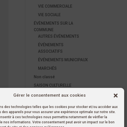
VIE COMMERCIALE
VIE SOCIALE
ÉVÈNEMENTS SUR LA
COMMUNE
AUTRES ÉVÉNEMENTS
ÉVÉNEMENTS
ASSOCIATIFS
ÉVÉNEMENTS MUNICIPAUX
MARCHÉS
Non classé
SAISON CULTURELLE
À VENIR
Gérer le consentement aux cookies
ANIMATION
ons des technologies telles que les cookies pour stocker et/ou accéder aux
AUTRES
 des appareils pour vous assurer une expérience optimale sur notre site.
onsentir à ces technologies nous permettra notamment de vérifier la
CONCERT
de nos informations. Votre consentement peut avoir un impact sur le bon
SPECTACLE