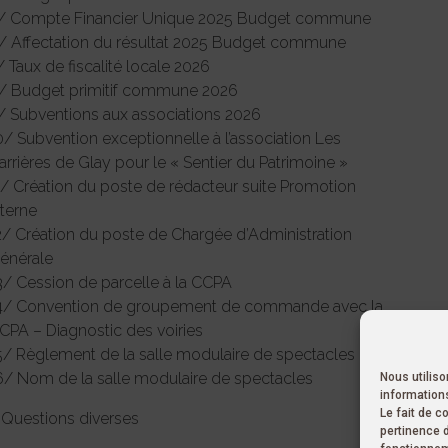
/ Compte Financier Unique 2025 Budget commune
/ Affectation du résultat 2025 Budget commune
/ Taux de fiscalité locale 2026
/ Budget primitif commune 2026
/ Subventions aux associations 2026
0/ Subvention exceptionnelle à l’association Les
arrières de Glay pour le « Sentier du Patrimoine »
1/ Création du poste de rédacteur suite Promotion
nterne
2/ Création du poste de Chargée d’Administration
énérale
3/ Cession de parcelle à la CCPA
4/ Convention de groupement de commande avec la
CPA – Diagnostic des voiries
5/ Règlement de la salle modulaire de spectacles
6/ Nom de la salle modulaire de spectacles
Nous utilis
informations
Le fait de c
 Questions diverses
pertinence 