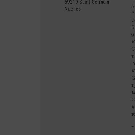
69210 Saint Germain
5
Nuelles
6
7
8
9
1
C
1
I
1
G
1
1
C
1
1
–