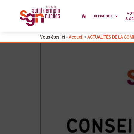
VOT
BIENVENUE

[CONSEIL MUNICIPAL
& SE
par
Mairie SGN
|
9 Mar 2026
|
INFOS MUNICIPAL
Vous êtes ici -
Accueil
»
ACTUALITÉS DE LA CO