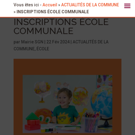
Vous êtes ici -
Accueil
»
ACTUALITÉS DE LA COMMUNE
»
INSCRIPTIONS ÉCOLE COMMUNALE
INSCRIPTIONS ÉCOLE
COMMUNALE
par
Mairie SGN
|
22 Fév 2024
|
ACTUALITÉS DE LA
COMMUNE
,
ÉCOLE