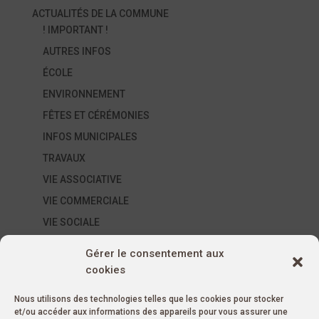
ACTUALITÉS DE LA COMMUNE
! IMPORTANT !
AUTRES INFOS
ÉCOLE
ENVIRONNEMENT
FÊTES ET CÉRÉMONIES
INFOS MUNICIPALES
TRAVAUX
VIE ASSOCIATIVE
VIE COMMERCIALE
VIE SOCIALE
ÉVÈNEMENTS SUR LA COMMUNE
Gérer le consentement aux
AUTRES ÉVÉNEMENTS
cookies
ÉVÉNEMENTS ASSOCIATIFS
Nous utilisons des technologies telles que les cookies pour stocker
ÉVÉNEMENTS MUNICIPAUX
et/ou accéder aux informations des appareils pour vous assurer une