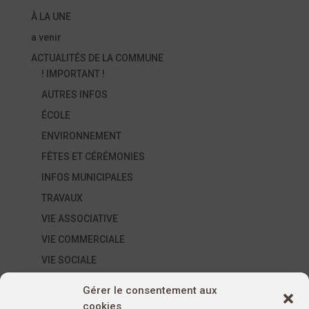
À LA UNE
a venir
ACTUALITÉS DE LA COMMUNE
! IMPORTANT !
AUTRES INFOS
ÉCOLE
ENVIRONNEMENT
FÊTES ET CÉRÉMONIES
INFOS MUNICIPALES
TRAVAUX
VIE ASSOCIATIVE
VIE COMMERCIALE
VIE SOCIALE
ÉVÈNEMENTS SUR LA COMMUNE
Gérer le consentement aux
AUTRES ÉVÉNEMENTS
cookies