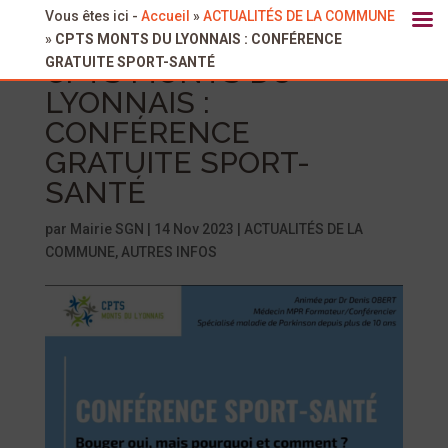
Vous êtes ici -
Accueil
»
ACTUALITÉS DE LA COMMUNE
»
CPTS MONTS DU LYONNAIS : CONFÉRENCE
GRATUITE SPORT-SANTÉ
CPTS MONTS DU
LYONNAIS :
CONFÉRENCE
GRATUITE SPORT-
SANTÉ
par
Mairie SGN
|
14 Nov 2023
|
ACTUALITÉS DE LA
COMMUNE
,
AUTRES INFOS